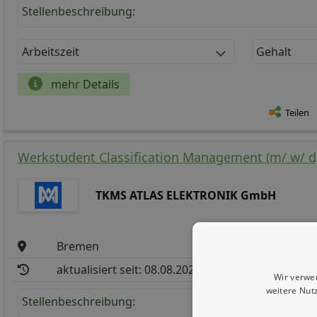
Stellenbeschreibung:
Arbeitszeit
Gehalt
mehr Details
Teilen
Werkstudent Classification Management (m/ w/ d
TKMS ATLAS ELEKTRONIK GmbH
Bremen
aktualisiert seit: 08.08.2026
Wir verwe
weitere Nut
Stellenbeschreibung: