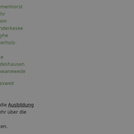
elmenhorst
uhr
him
anderkesee
eyhe
terholz-
ke
ldeshausen
chwanewede
esweit
 die
Ausbildung
ehr über die
ten.