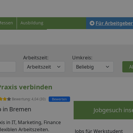
Messen
Ausbildung
Für Arbeitgeber
Arbeitszeit:
Umkreis:
raxis verbinden
Bewertung:
4,04
(
30
)
Bewerten
b in Bremen
Jobgesuch ins
 in IT, Marketing, Finance
exiblen Arbeitszeiten.
Jobs für Werkstudent