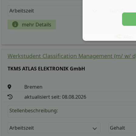
Arbeitszeit
Gehalt
mehr Details
Teilen
Werkstudent Classification Management (m/ w/ d
TKMS ATLAS ELEKTRONIK GmbH
Bremen
aktualisiert seit: 08.08.2026
Stellenbeschreibung:
Arbeitszeit
Gehalt