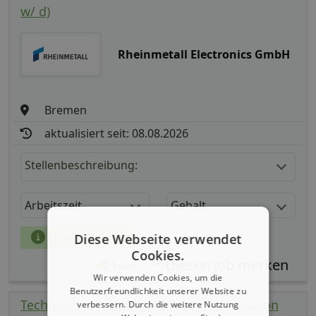
w/ d)
Rheinmetall Electronics GmbH
Bremen
aktualisiert seit: 08.08.2026
Stellenbeschreibung:
Arbeitszeit
Gehalt
mehr Details
Diese Webseite verwendet
Cookies.
Teilen
Wir verwenden Cookies, um die
Benutzerfreundlichkeit unserer Website zu
Technischer Projektleiter Marinesimulation
verbessern. Durch die weitere Nutzung