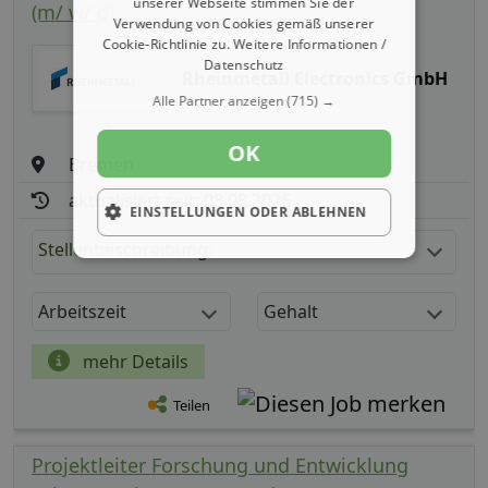
unserer Webseite stimmen Sie der
(m/ w/ d)
Verwendung von Cookies gemäß unserer
Cookie-Richtlinie zu.
Weitere Informationen /
Datenschutz
Rheinmetall Electronics GmbH
Alle Partner anzeigen
(715) →
OK
Bremen
aktualisiert seit: 08.08.2026
EINSTELLUNGEN ODER ABLEHNEN
Stellenbeschreibung:
Arbeitszeit
Gehalt
mehr Details
Teilen
Projektleiter Forschung und Entwicklung