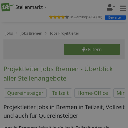
Stellenmarkt
Bewertung:
4,04
(
30
)
Bewerten
Jobs
Jobs Bremen
Jobs Projektleiter
Filtern
Projektleiter Jobs Bremen - Überblick
aller Stellenangebote
Quereinsteiger
Teilzeit
Home-Office
Mini
Projektleiter Jobs in Bremen in Teilzeit, Vollzeit
und auch für Quereinsteiger