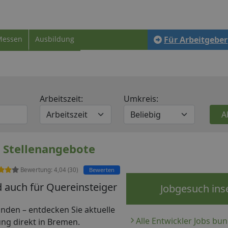
Messen
Ausbildung
Für Arbeitgeber
Arbeitszeit:
Umkreis:
r Stellenangebote
Bewertung:
4,04
(
30
)
Bewerten
nd auch für Quereinsteiger
Jobgesuch ins
 finden – entdecken Sie aktuelle
Alle Entwickler Jobs bu
ung direkt in Bremen.