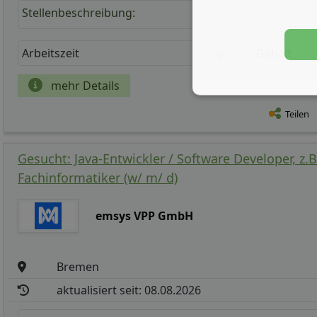
Stellenbeschreibung:
Arbeitszeit
Gehalt
mehr Details
Teilen
Gesucht: Java-Entwickler / Software Developer, z.B
Fachinformatiker (w/ m/ d)
emsys VPP GmbH
Bremen
aktualisiert seit: 08.08.2026