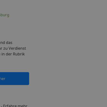
nburg
und das
hr zu Verdienst
 in der Rubrik
ner
- Erfahre mehr