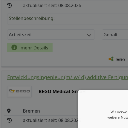
aktualisiert seit: 08.08.2026
Stellenbeschreibung:
Arbeitszeit
Gehalt
mehr Details
Teilen
Entwicklungsingenieur (m/ w/ d) additive Fertigu
BEGO Medical GmbH
Bremen
Wir verwe
weitere Nut
aktualisiert seit: 08.08.2026