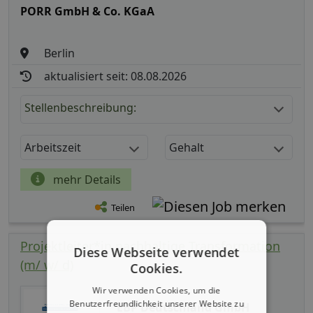
PORR GmbH & Co. KGaA
Berlin
aktualisiert seit: 08.08.2026
Stellenbeschreibung:
Arbeitszeit
Gehalt
mehr Details
Teilen
Projektleiter*in nachhaltige Transformation
Diese Webseite verwendet
(m/ w/ d)
Cookies.
Wir verwenden Cookies, um die
Benutzerfreundlichkeit unserer Website zu
EBP Deutschland GmbH