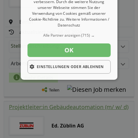
verbessern. Durch die weitere Nutzung
unserer Webseite stimmen Sie der
Verwendung von Cookies gemäß unserer
Cookie-Richtlinie zu.
Weitere Informationen /
Berlin
Datenschutz
aktualisiert seit: 08.08.2026
Alle Partner anzeigen
(715) →
Stellenbeschreibung:
OK
Arbeitszeit
Gehalt
EINSTELLUNGEN ODER ABLEHNEN
mehr Details
Teilen
Projektleiter:in Gebäudeautomation (m/ w/ d)
Ed. Züblin AG