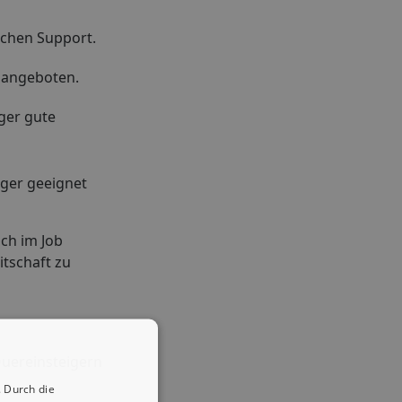
ischen Support.
n angeboten.
ger gute
iger geeignet
ich im Job
itschaft zu
Quereinsteigern
 Durch die