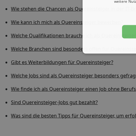
weitere Nut
Wie stehen die Chancen als Quereinsteiger in der IT-B
Wie kann ich mich als Quereinsteiger bewerben?
Welche Qualifikationen brauche ich als Quereinsteige
Welche Branchen sind besonders offen für Quereinste
Gibt es Weiterbildungen für Quereinsteiger?
Welche Jobs sind als Quereinsteiger besonders gefrag
Wie finde ich als Quereinsteiger einen Job ohne Beruf
Sind Quereinsteiger-Jobs gut bezahlt?
Was sind die besten Tipps für Quereinsteiger, um erfol