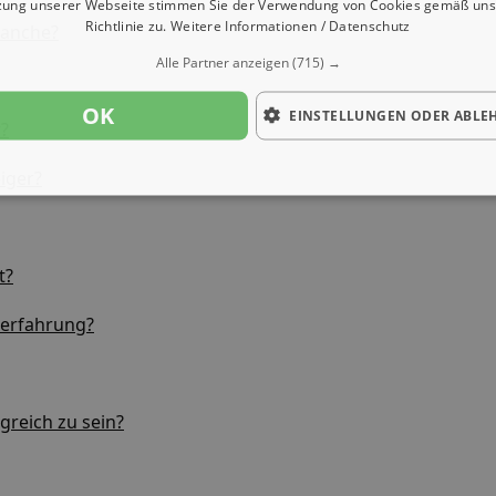
zung unserer Webseite stimmen Sie der Verwendung von Cookies gemäß uns
Richtlinie zu.
Weitere Informationen / Datenschutz
ranche?
Alle Partner anzeigen
(715) →
OK
EINSTELLUNGEN ODER ABLE
r?
iger?
t?
serfahrung?
greich zu sein?