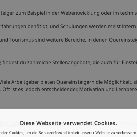
insteiger, zum Beispiel in der Webentwicklung oder im techn
rerfahrungen benötigt, und Schulungen werden meist inter
und Tourismus sind weitere Bereiche, in denen Quereinstei
e
findest du zahlreiche Stellenangebote, die auch für Einste
 Viele Arbeitgeber bieten Quereinsteigern die Möglichkeit, s
 Oft ist es jedoch entscheidender, Motivation und Lernbere
Diese Webseite verwendet Cookies.
 Der Leitfaden für berufliche Neuorientierung
" die oft von 
nden Cookies, um die Benutzerfreundlichkeit unserer Website zu verbessern.