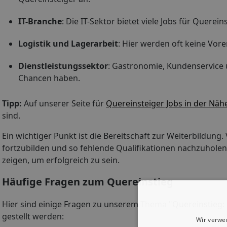
IT-Branche
: Die IT-Sektor bietet viele Jobs für Quere
Logistik und Lagerarbeit
: Hier werden oft keine Vo
Dienstleistungssektor
: Gastronomie, Kundenservice 
Chancen haben.
Tipp:
Auf unserer Seite für
Quereinsteiger Jobs in der Näh
sind.
Ein wichtiger Punkt ist die Bereitschaft zur Weiterbildung.
fortzubilden und so fehlende Qualifikationen nachzuholen.
zeigen, um erfolgreich zu sein.
Häufige Fragen zum Quereinstieg
Hier sind einige Fragen zu unserem Thema "
Quereinstieg:
gestellt werden:
Wir verwe