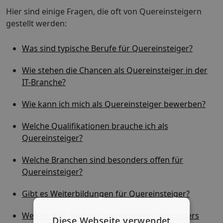
Hier sind einige Fragen, die oft von Quereinsteigern
gestellt werden:
Was sind typische Berufe für Quereinsteiger?
Wie stehen die Chancen als Quereinsteiger in der
IT-Branche?
Wie kann ich mich als Quereinsteiger bewerben?
Welche Qualifikationen brauche ich als
Quereinsteiger?
Welche Branchen sind besonders offen für
Quereinsteiger?
Gibt es Weiterbildungen für Quereinsteiger?
Welche Jobs sind als Quereinsteiger besonders
Diese Webseite verwendet