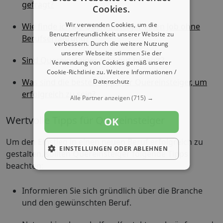
gefragt?
Cookies.
Wir verwenden Cookies, um die
Wie finde ich als Quereinsteiger einen Job ohne
Benutzerfreundlichkeit unserer Website zu
Berufserfahrung?
verbessern. Durch die weitere Nutzung
unserer Webseite stimmen Sie der
Sind Quereinsteiger-Jobs gut bezahlt?
Verwendung von Cookies gemäß unserer
Cookie-Richtlinie zu.
Weitere Informationen /
Was sind die besten Tipps für Quereinsteiger, um
Datenschutz
erfolgreich zu sein?
Alle Partner anzeigen
(715) →
Wertvolle Tipps für Quereinsteiger
OK
Um den Einstieg in einen neuen Beruf erfolgreich zu
EINSTELLUNGEN ODER ABLEHNEN
gestalten, sollten Quereinsteiger folgende Tipps
beachten:
Informieren Sie sich gründlich über die Branche
und den gewünschten Beruf.