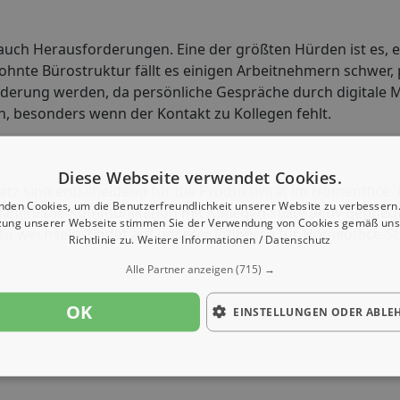
e auch Herausforderungen. Eine der größten Hürden ist es, 
ohnte Bürostruktur fällt es einigen Arbeitnehmern schwer, 
derung werden, da persönliche Gespräche durch digitale M
n, besonders wenn der Kontakt zu Kollegen fehlt.
Diese Webseite verwendet Cookies.
atz sind entscheidend für die Produktivität im Homeoffice. Es
nden Cookies, um die Benutzerfreundlichkeit unserer Website zu verbessern.
anen. Die Kommunikation mit Kollegen sollte aktiv gepfle
zung unserer Webseite stimmen Sie der Verwendung von Cookies gemäß uns
zu wechseln, findet auf unserer Jobbörse für Homeoffice-St
Richtlinie zu.
Weitere Informationen / Datenschutz
Alle Partner anzeigen
(715) →
OK
EINSTELLUNGEN ODER ABLE