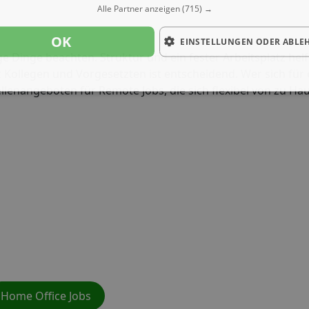
Alle Partner anzeigen
(715) →
OK
EINSTELLUNGEN ODER ABLE
e Dinge beachten. Struktur und ein fester Arbeitsplatz helf
 Kollegen und Vorgesetzten ist entscheidend. Wer sich für 
ellenangeboten für Remote Jobs, die sich flexibel von zu Ha
Home Office Jobs