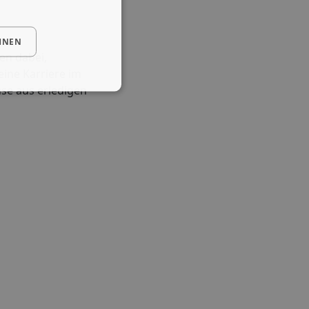
HNEN
en dabei,
eine Karriere im
use aus erledigen