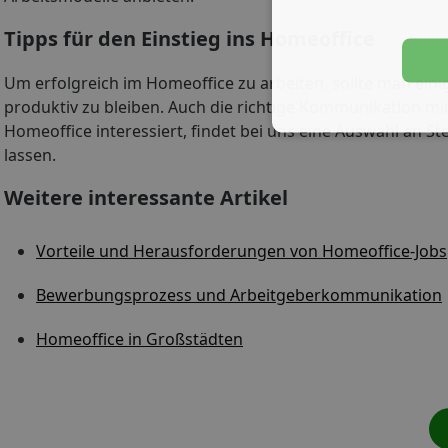
Tipps für den Einstieg ins Homeoffice
Um erfolgreich im Homeoffice zu arbeiten, sollte man einig
produktiv zu bleiben. Auch die richtige Kommunikation mit
Homeoffice interessiert, findet bei uns eine Auswahl an St
lassen.
Weitere interessante Artikel
Vorteile und Herausforderungen von Homeoffice-Jobs
Bewerbungsprozess und Arbeitgeberkommunikation
Homeoffice in Großstädten