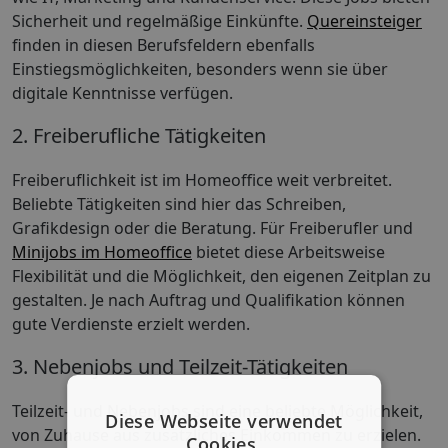
Sicherheit und regelmäßige Einkünfte.
Quereinsteiger
finden in diesen Berufsfeldern ebenfalls
Einstiegsmöglichkeiten, besonders wenn sie über
digitale Kenntnisse verfügen.
2. Freiberufliche Tätigkeiten
Freiberuflichkeit ist im Homeoffice weit verbreitet.
Beliebte Tätigkeiten sind hier das Schreiben,
Grafikdesign oder die Beratung. Für Freiberufler und
Minijobs im Homeoffice
bietet diese Arbeitsweise
Flexibilität und die Möglichkeit, den eigenen Zeitplan zu
gestalten. Je nach Auftrag und Qualifikation können
gute Verdienste erzielt werden.
3. Nebenjobs und Teilzeit-Tätigkeiten
Teilzeit- und Nebenjobs sind eine beliebte Möglichkeit,
Diese Webseite verwendet
von Zuhause aus zusätzliches Einkommen zu erzielen.
Cookies.