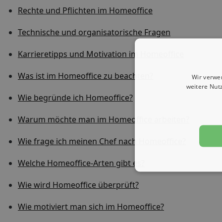
Rechte und Pflichten im Homeoffice
Technische und organisatorische Fragen
Karrieretipps und Motivation im Homeoffice
Was ist im Homeoffice zu beachten?
Wir verwe
weitere Nut
Wie begründe ich Homeoffice?
Warum möchte man im Homeoffice arbeiten?
Wie frage ich meinen Chef nach Homeoffice?
Welche Homeoffice-Arten gibt es?
Wie wird Homeoffice überprüft?
Wie motiviert man sich im Homeoffice?