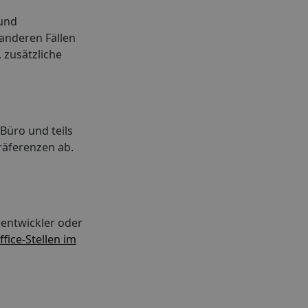
 und
anderen Fällen
, zusätzliche
 Büro und teils
räferenzen ab.
eentwickler oder
ice-Stellen im