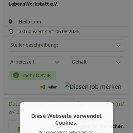
LebensWerkstatt e.V.
Heilbronn
aktualisiert seit: 06.08.2026
Stellenbeschreibung:
Arbeitszeit
Gehalt
mehr Details
Teilen
Datenmanager / Data Warehouse Experte (m/
w/ d)
Diese Webseite verwendet
Cookies.
LebensWerkstatt für Menschen
Wir verwenden Cookies, um die