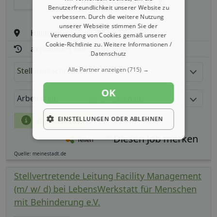
mit Behinderung e. V.
Benutzerfreundlichkeit unserer Website zu
verbessern. Durch die weitere Nutzung
unserer Webseite stimmen Sie der
Heilbronn
Verwendung von Cookies gemäß unserer
Cookie-Richtlinie zu.
Weitere Informationen /
aktualisiert seit: 04.08.2026
Datenschutz
Stellenbeschreibung:
Alle Partner anzeigen
(715) →
OK
Arbeitszeit
Gehalt
EINSTELLUNGEN ODER ABLEHNEN
mehr Details
Teilen
Quelle: meinestadt.de
Stellvertretende Leitung Facility Management
(m/ w/ d) bei LebensWerkstatt für Menschen
mit Behinderung e.V.