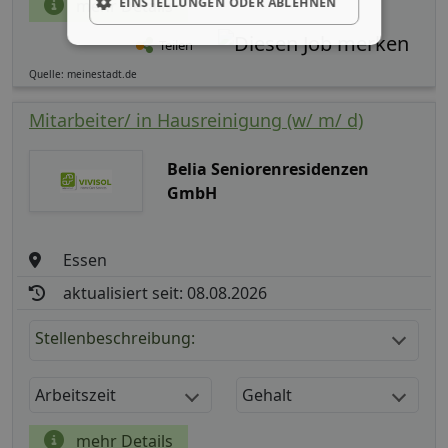
EINSTELLUNGEN ODER ABLEHNEN
mehr Details
Teilen
Quelle: meinestadt.de
Mitarbeiter/ in Hausreinigung (w/ m/ d)
Belia Seniorenresidenzen
GmbH
Essen
aktualisiert seit: 08.08.2026
Stellenbeschreibung:
Arbeitszeit
Gehalt
mehr Details