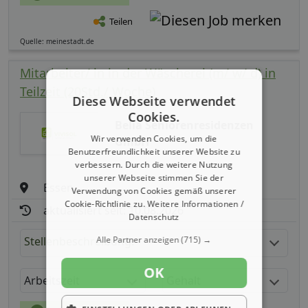
Teilen
Quelle: meinestadt.de
Mitarbeiter/ in in der Wäscherei (m/ w/ d) in
Teilzeit (20Std./ Woche)
Diese Webseite verwendet
Cookies.
Belia Seniorenresidenzen
Wir verwenden Cookies, um die
GmbH
Benutzerfreundlichkeit unserer Website zu
verbessern. Durch die weitere Nutzung
unserer Webseite stimmen Sie der
Essen
Verwendung von Cookies gemäß unserer
Cookie-Richtlinie zu.
Weitere Informationen /
aktualisiert seit: 10.08.2026
Datenschutz
Alle Partner anzeigen
(715) →
Stellenbeschreibung:
OK
Arbeitszeit
Gehalt