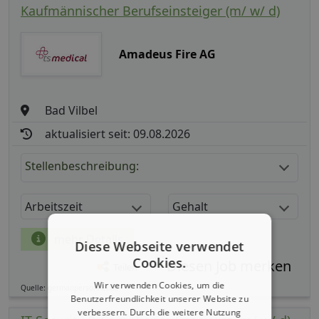
Kaufmännischer Berufseinsteiger (m/ w/ d)
Amadeus Fire AG
Bad Vilbel
aktualisiert seit: 09.08.2026
Stellenbeschreibung:
Arbeitszeit
Gehalt
mehr Details
Diese Webseite verwendet
Cookies.
Teilen
Wir verwenden Cookies, um die
Quelle: germanpersonnel.de
Benutzerfreundlichkeit unserer Website zu
verbessern. Durch die weitere Nutzung