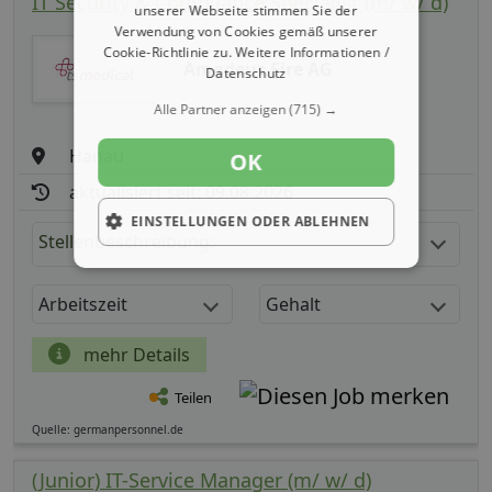
IT Security & Compliance Specialist (m/ w/ d)
unserer Webseite stimmen Sie der
Verwendung von Cookies gemäß unserer
Cookie-Richtlinie zu.
Weitere Informationen /
Amadeus Fire AG
Datenschutz
Alle Partner anzeigen
(715) →
Hanau
OK
aktualisiert seit: 09.08.2026
EINSTELLUNGEN ODER ABLEHNEN
Stellenbeschreibung:
Arbeitszeit
Gehalt
mehr Details
Teilen
Quelle: germanpersonnel.de
(Junior) IT-Service Manager (m/ w/ d)