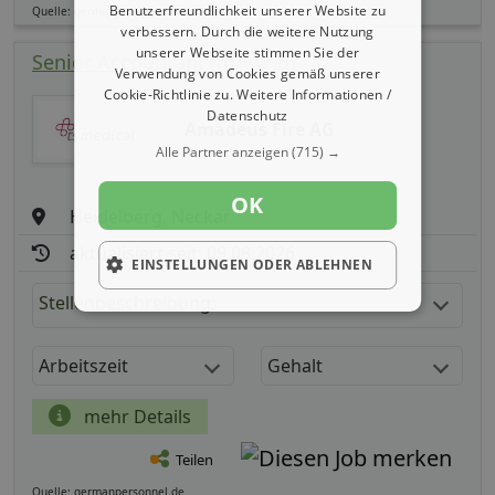
Benutzerfreundlichkeit unserer Website zu
Quelle: germanpersonnel.de
verbessern. Durch die weitere Nutzung
unserer Webseite stimmen Sie der
Senior Accountant (m/ w/ d)
Verwendung von Cookies gemäß unserer
Cookie-Richtlinie zu.
Weitere Informationen /
Datenschutz
Amadeus Fire AG
Alle Partner anzeigen
(715) →
OK
Heidelberg, Neckar
aktualisiert seit: 09.08.2026
EINSTELLUNGEN ODER ABLEHNEN
Stellenbeschreibung:
Arbeitszeit
Gehalt
mehr Details
Teilen
Quelle: germanpersonnel.de