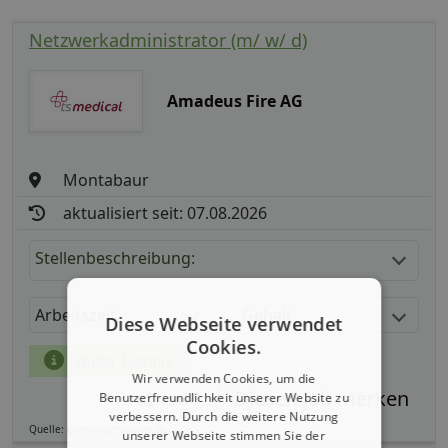
Netzwerkadministrator (m/ w/ d)
Amadeus Fire AG
Montabaur
aktualisiert seit: 07.08.2026
Stellenbeschreibung:
Arbeitszeit
Gehalt
Diese Webseite verwendet
Cookies.
mehr Details
Wir verwenden Cookies, um die
Benutzerfreundlichkeit unserer Website zu
Teilen
verbessern. Durch die weitere Nutzung
Quelle: germanpersonnel.de
unserer Webseite stimmen Sie der