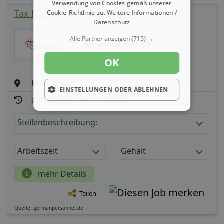
Verwendung von Cookies gemäß unserer
Tax Manager / Steuerberater (m/ w/ d)
Cookie-Richtlinie zu.
Weitere Informationen /
Datenschutz
Alle Partner anzeigen
(715) →
Amadeus Fire AG
OK
Montabaur
EINSTELLUNGEN ODER ABLEHNEN
aktualisiert seit: 07.08.2026
Stellenbeschreibung:
Arbeitszeit
Gehalt
mehr Details
Teilen
Quelle: germanpersonnel.de