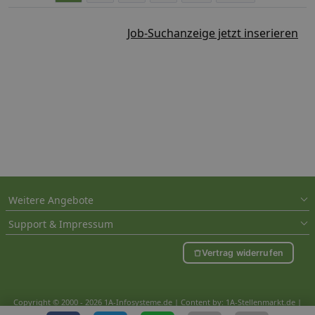
Job-Suchanzeige jetzt inserieren
Weitere Angebote
Support & Impressum
Vertrag widerrufen
Copyright © 2000 - 2026 1A-Infosysteme.de | Content by: 1A-Stellenmarkt.de |
07.08.2026
| CFo: nur_Artikel|SEO_anpassung ( 1.108)