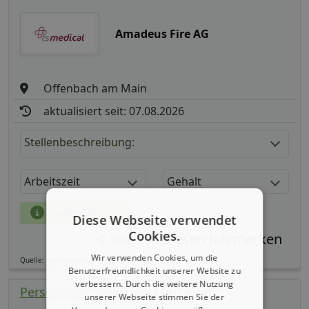
Amadeus Fire AG
Offenbach am Main
aktualisiert seit: 07.08.2026
Stellenbeschreibung:
Arbeitszeit
Gehalt
mehr Details
Diese Webseite verwendet
Cookies.
Teilen
Wir verwenden Cookies, um die
Quelle: germanpersonnel.de
Benutzerfreundlichkeit unserer Website zu
verbessern. Durch die weitere Nutzung
Personalsachbearbeiter (m/ w/ d)
unserer Webseite stimmen Sie der