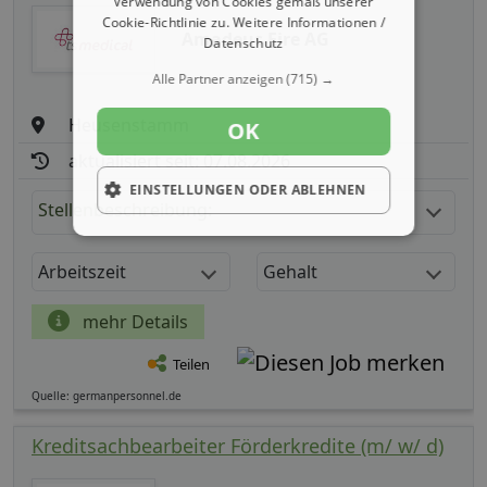
Verwendung von Cookies gemäß unserer
Cookie-Richtlinie zu.
Weitere Informationen /
Amadeus Fire AG
Datenschutz
Alle Partner anzeigen
(715) →
Heusenstamm
OK
aktualisiert seit: 07.08.2026
EINSTELLUNGEN ODER ABLEHNEN
Stellenbeschreibung:
Arbeitszeit
Gehalt
mehr Details
Teilen
Quelle: germanpersonnel.de
Kreditsachbearbeiter Förderkredite (m/ w/ d)