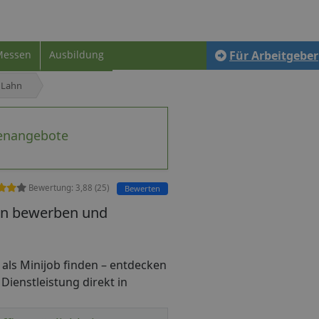
Messen
Ausbildung
Für Arbeitgeber
 Lahn
lenangebote
Bewertung:
3,88
(
25
)
Bewerten
ahn bewerben und
er als Minijob finden – entdecken
 Dienstleistung direkt in