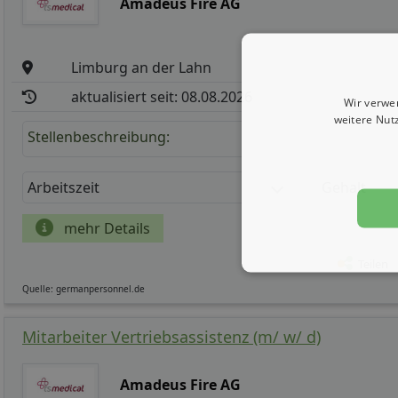
Amadeus Fire AG
Limburg an der Lahn
aktualisiert seit: 08.08.2026
Wir verwe
weitere Nut
Stellenbeschreibung:
Arbeitszeit
Gehalt
mehr Details
Teilen
Quelle: germanpersonnel.de
Mitarbeiter Vertriebsassistenz (m/ w/ d)
Amadeus Fire AG