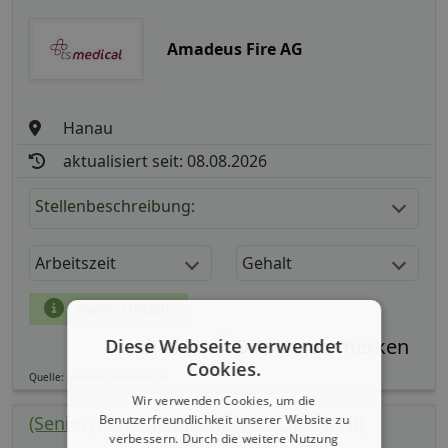
Amadeus Fire AG
Hanau
aktualisiert seit: 08.08.2026
Stellenbeschreibung:
Arbeitszeit
Gehalt
mehr Details
Diese Webseite verwendet
Teilen
Cookies.
Quelle: germanpersonnel.de
Wir verwenden Cookies, um die
(Senior) Firmenkundenberater (m/ w/ d)
Benutzerfreundlichkeit unserer Website zu
verbessern. Durch die weitere Nutzung