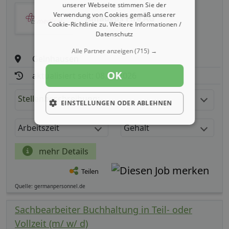
unserer Webseite stimmen Sie der
Verwendung von Cookies gemäß unserer
Amadeus Fire AG
Cookie-Richtlinie zu.
Weitere Informationen /
Datenschutz
Alle Partner anzeigen
(715) →
Gelnhausen
OK
aktualisiert seit: 08.08.2026
Stellenbeschreibung:
EINSTELLUNGEN ODER ABLEHNEN
Arbeitszeit
Gehalt
mehr Details
Teilen
Quelle: germanpersonnel.de
Sachbearbeiter Buchhaltung in Teil- oder
Vollzeit (m/ w/ d)