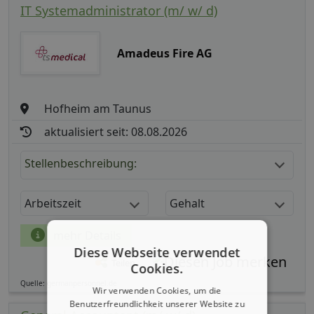
IT Systemadministrator (m/ w/ d)
Amadeus Fire AG
Hofheim am Taunus
aktualisiert seit: 08.08.2026
Stellenbeschreibung:
Arbeitszeit
Gehalt
mehr Details
Diese Webseite verwendet
Teilen
Cookies.
Quelle: germanpersonnel.de
Wir verwenden Cookies, um die
Benutzerfreundlichkeit unserer Website zu