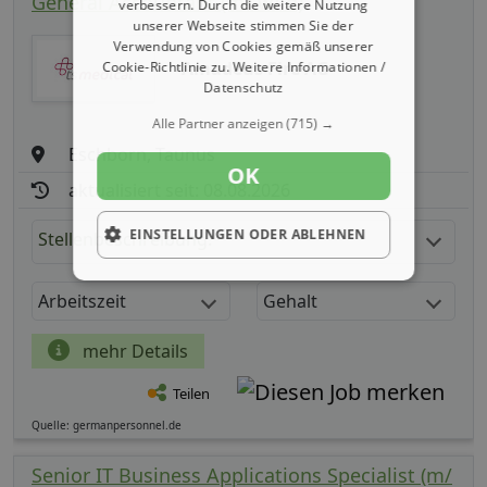
General Accountant (m/ w/ d)
verbessern. Durch die weitere Nutzung
unserer Webseite stimmen Sie der
Verwendung von Cookies gemäß unserer
Amadeus Fire AG
Cookie-Richtlinie zu.
Weitere Informationen /
Datenschutz
Alle Partner anzeigen
(715) →
Eschborn, Taunus
OK
aktualisiert seit: 08.08.2026
EINSTELLUNGEN ODER ABLEHNEN
Stellenbeschreibung:
Arbeitszeit
Gehalt
mehr Details
Teilen
Quelle: germanpersonnel.de
Senior IT Business Applications Specialist (m/