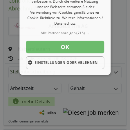
Controller (m/ w/ d) mit Fokus auf
verbessern. Durch die weitere Nutzung
unserer Webseite stimmen Sie der
Abrechnung und Prozessanalyse
Verwendung von Cookies gemäß unserer
Cookie-Richtlinie zu.
Weitere Informationen /
Datenschutz
Amadeus Fire AG
Alle Partner anzeigen
(715) →
OK
Kaiserslautern
aktualisiert seit: 06.08.2026
EINSTELLUNGEN ODER ABLEHNEN
Stellenbeschreibung:
Arbeitszeit
Gehalt
mehr Details
Teilen
Quelle: germanpersonnel.de