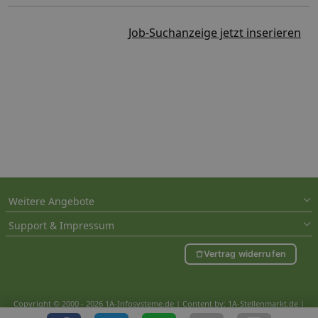
Job-Suchanzeige jetzt inserieren
Weitere Angebote
Support & Impressum
Vertrag widerrufen
Copyright © 2000 - 2026 1A-Infosysteme.de | Content by: 1A-Stellenmarkt.de |
06.08.2026
| CFo: nur_Artikel|SEO_anpassung ( 2.463)