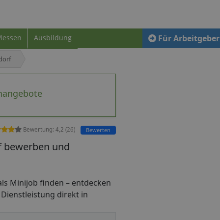
Messen
Ausbildung
Für Arbeitgeber
dorf
enangebote
Bewertung:
4,2
(
26
)
Bewerten
rf bewerben und
r als Minijob finden – entdecken
 Dienstleistung direkt in