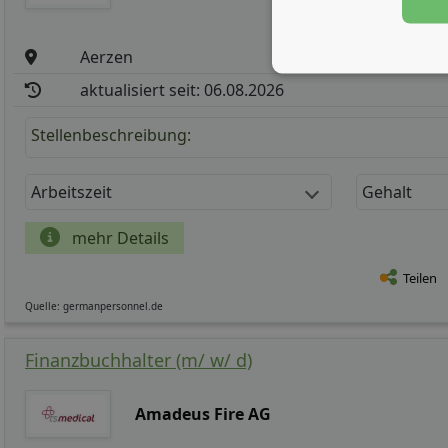
Aerzen
aktualisiert seit: 06.08.2026
Stellenbeschreibung:
Arbeitszeit
Gehalt
mehr Details
Teilen
Quelle: germanpersonnel.de
Finanzbuchhalter (m/ w/ d)
Amadeus Fire AG