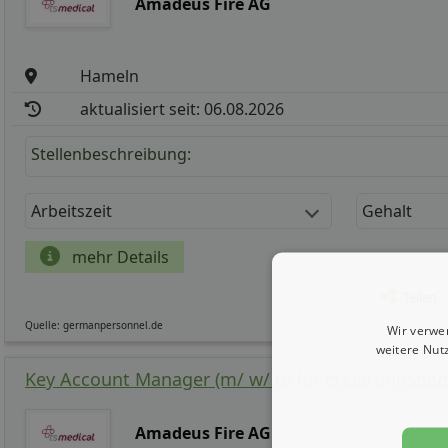
Amadeus Fire AG
Hameln
aktualisiert seit: 06.08.2026
Stellenbeschreibung:
Arbeitszeit
Gehalt
mehr Details
Teilen
Quelle: germanpersonnel.de
Wir verwe
weitere Nut
Key Account Manager (m/ w/ d) für erklärungsbed
Amadeus Fire AG