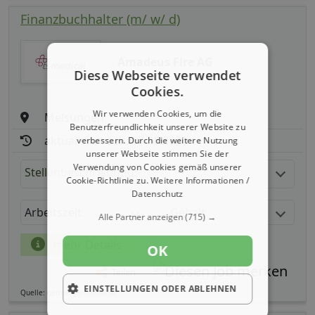
Finanzbuchhalter (m/ w/ d)
Amadeus Fire AG
Diese Webseite verwendet
Cookies.
Wir verwenden Cookies, um die
Melsungen
Benutzerfreundlichkeit unserer Website zu
aktualisiert seit: 07.08.2026
verbessern. Durch die weitere Nutzung
unserer Webseite stimmen Sie der
Verwendung von Cookies gemäß unserer
Stellenbeschreibung:
Cookie-Richtlinie zu.
Weitere Informationen /
Datenschutz
Arbeitszeit
Gehalt
Alle Partner anzeigen
(715) →
mehr Details
OK
Teilen
EINSTELLUNGEN ODER ABLEHNEN
Quelle: germanpersonnel.de