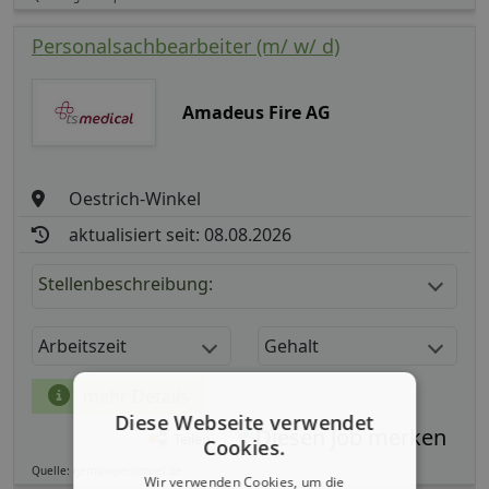
Personalsachbearbeiter (m/ w/ d)
Amadeus Fire AG
Oestrich-Winkel
aktualisiert seit: 08.08.2026
Stellenbeschreibung:
Arbeitszeit
Gehalt
mehr Details
Diese Webseite verwendet
Teilen
Cookies.
Quelle: germanpersonnel.de
Wir verwenden Cookies, um die