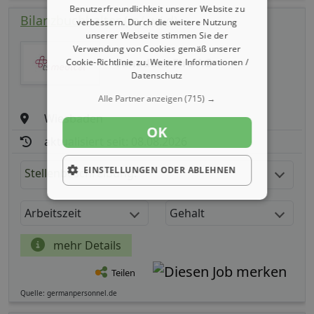
Benutzerfreundlichkeit unserer Website zu
Bilanzbuchhalter (m/ w/ d)
verbessern. Durch die weitere Nutzung
unserer Webseite stimmen Sie der
Verwendung von Cookies gemäß unserer
Amadeus Fire AG
Cookie-Richtlinie zu.
Weitere Informationen /
Datenschutz
Alle Partner anzeigen
(715) →
Wiesbaden
OK
aktualisiert seit: 08.08.2026
EINSTELLUNGEN ODER ABLEHNEN
Stellenbeschreibung:
Arbeitszeit
Gehalt
mehr Details
Teilen
Quelle: germanpersonnel.de