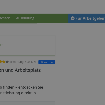
Messen
Ausbildung
Für Arbeitgeber
te
Bewertung:
4,38
(
27
)
Bewerten
en und Arbeitsplatz
ijob finden – entdecken Sie
nstleistung direkt in