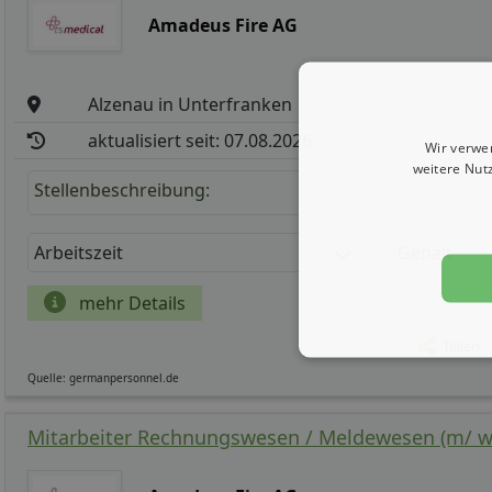
Amadeus Fire AG
Alzenau in Unterfranken
aktualisiert seit: 07.08.2026
Wir verwe
weitere Nut
Stellenbeschreibung:
Arbeitszeit
Gehalt
mehr Details
Teilen
Quelle: germanpersonnel.de
Mitarbeiter Rechnungswesen / Meldewesen (m/ w