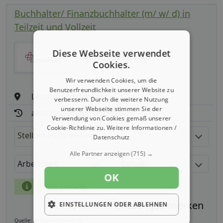
Buchhalter/ Finanzbuchhalter (m/ w/ d) in
Teilzeit und Vollzeit
Diese Webseite verwendet
Amadeus Fire AG
Cookies.
Wir verwenden Cookies, um die
Benutzerfreundlichkeit unserer Website zu
Limburg an der Lahn
verbessern. Durch die weitere Nutzung
unserer Webseite stimmen Sie der
aktualisiert seit: 06.08.2026
Verwendung von Cookies gemäß unserer
Cookie-Richtlinie zu.
Weitere Informationen /
Stellenbeschreibung:
Datenschutz
Alle Partner anzeigen
(715) →
Arbeitszeit
Gehalt
OK
mehr Details
EINSTELLUNGEN ODER ABLEHNEN
Teilen
Quelle: germanpersonnel.de