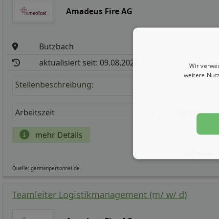
Amadeus Fire AG
Butzbach
aktualisiert seit: 09.08.2026
Wir verwe
weitere Nut
Stellenbeschreibung:
Arbeitszeit
Gehalt
mehr Details
Teilen
Quelle: germanpersonnel.de
Teamleiter Logistikmanagement (m/ w/ d)