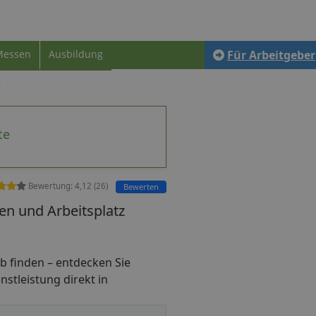
Messen
Ausbildung
Für Arbeitgeber
te
Bewertung:
4,12
(
26
)
Bewerten
en und Arbeitsplatz
job finden – entdecken Sie
nstleistung direkt in