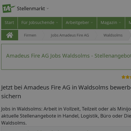
Stellenmarkt
Start
Für Jobsuchende
Arbeitgeber
Magazin
Firmen
Jobs Amadeus Fire AG
Waldsolms
Amadeus Fire AG Jobs Waldsolms - Stellenangebo
Jetzt bei Amadeus Fire AG in Waldsolms bewerb
sichern
Jobs in Waldsolms: Arbeit in Vollzeit, Teilzeit oder als Mini
aktuelle Stellenangebote in Handel, Logistik, Büro oder Die
Waldsolms.