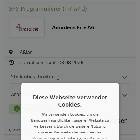
SPS-Programmierer (m/ w/ d)
Amadeus Fire AG
Aßlar
aktualisiert seit: 08.08.2026
Stellenbeschreibung:
Arbeitszeit
Gehalt
Diese Webseite verwendet
Cookies.
mehr Details
Wir verwenden Cookies, um die
Benutzerfreundlichkeit unserer Website zu
Teilen
verbessern. Durch die weitere Nutzung
Quelle: germanpersonnel.de
unserer Webseite stimmen Sie der
Verwendung von Cookies gemäß unserer