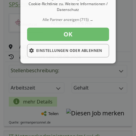
SPS-Programmierer (m/ w/ d)
Cookie-Richtlinie zu.
Weitere Informationen /
Datenschutz
Alle Partner anzeigen
(715) →
Amadeus Fire AG
OK
Aßlar
EINSTELLUNGEN ODER ABLEHNEN
aktualisiert seit: 08.08.2026
Stellenbeschreibung:
Arbeitszeit
Gehalt
mehr Details
Teilen
Quelle: germanpersonnel.de