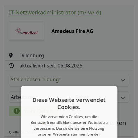
IT-Netzwerkadministrator (m/ w/ d)
Amadeus Fire AG
Dillenburg
aktualisiert seit: 06.08.2026
Stellenbeschreibung:
Arbeitszeit
Gehalt
Diese Webseite verwendet
Cookies.
mehr Details
Wir verwenden Cookies, um die
Benutzerfreundlichkeit unserer Website zu
Teilen
verbessern. Durch die weitere Nutzung
Quelle: germanpersonnel.de
unserer Webseite stimmen Sie der