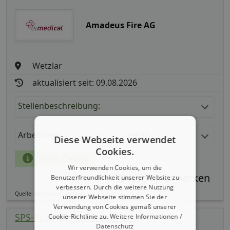
Amadeus Fire AG
Wetzlar
aktualisiert seit: 09.08.2026
Stellenbeschreibung:
Arbeitszeit
Gehalt
Diese Webseite verwendet
Cookies.
mehr Details
Wir verwenden Cookies, um die
Benutzerfreundlichkeit unserer Website zu
Teilen
verbessern. Durch die weitere Nutzung
Quelle: germanpersonnel.de
unserer Webseite stimmen Sie der
Verwendung von Cookies gemäß unserer
SPS-Programmierer (m/ w/ d)
Cookie-Richtlinie zu.
Weitere Informationen /
Datenschutz