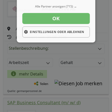
Alle Partner anzeigen
(715) →
Amadeus Fire AG
OK
Aßlar
EINSTELLUNGEN ODER ABLEHNEN
aktualisiert seit: 09.08.2026
Stellenbeschreibung:
Arbeitszeit
Gehalt
mehr Details
Teilen
Quelle: germanpersonnel.de
SAP Business Consultant (m/ w/ d)