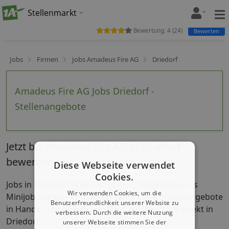
Stellenmarkt
Bewertung:
4
(
24
)
Bewerten
Jobs
Firmen
Jobs Amadeus Fire AG
Driedorf
Amadeus Fire AG Jobs Driedorf -
Stellenangebote
Jetzt bei Amadeus Fire AG in Driedorf
bewerben und Arbeitsplatz sichern
Diese Webseite verwendet
Cookies.
Jobs in Driedorf: Arbeit in Vollzeit, Teilzeit oder als
Wir verwenden Cookies, um die
Minijob finden – entdecken Sie aktuelle Stellenangebote
Benutzerfreundlichkeit unserer Website zu
in Handel, Logistik, Büro oder Dienstleistung direkt in
verbessern. Durch die weitere Nutzung
Driedorf.
unserer Webseite stimmen Sie der