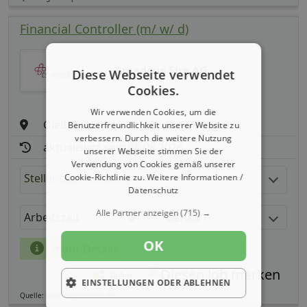
Financial Controller (m/ w/ d)
Amadeus Fire AG
Diese Webseite verwendet
Cookies.
Wir verwenden Cookies, um die
Gießen, Lahn
Benutzerfreundlichkeit unserer Website zu
verbessern. Durch die weitere Nutzung
aktualisiert seit: 08.08.2026
unserer Webseite stimmen Sie der
Verwendung von Cookies gemäß unserer
Stellenbeschreibung:
Cookie-Richtlinie zu.
Weitere Informationen /
Datenschutz
Alle Partner anzeigen
(715) →
Arbeitszeit
Gehalt
OK
mehr Details
Teilen
EINSTELLUNGEN ODER ABLEHNEN
Quelle: germanpersonnel.de