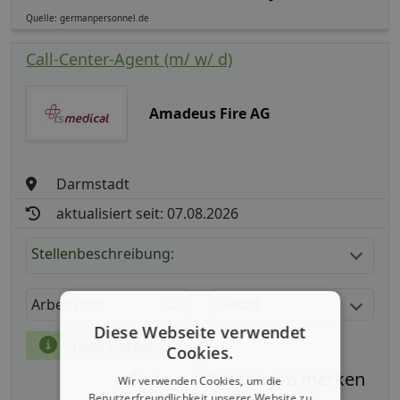
Quelle: germanpersonnel.de
Call-Center-Agent (m/ w/ d)
Amadeus Fire AG
Darmstadt
aktualisiert seit: 07.08.2026
Stellenbeschreibung:
Arbeitszeit
Gehalt
Diese Webseite verwendet
mehr Details
Cookies.
Teilen
Wir verwenden Cookies, um die
Benutzerfreundlichkeit unserer Website zu