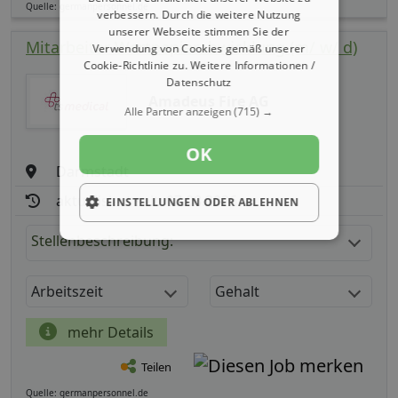
Quelle: germanpersonnel.de
verbessern. Durch die weitere Nutzung
unserer Webseite stimmen Sie der
Mitarbeiter Wertpapierabwicklung (m/ w/ d)
Verwendung von Cookies gemäß unserer
Cookie-Richtlinie zu.
Weitere Informationen /
Datenschutz
Amadeus Fire AG
Alle Partner anzeigen
(715) →
OK
Darmstadt
aktualisiert seit: 07.08.2026
EINSTELLUNGEN ODER ABLEHNEN
Stellenbeschreibung:
Arbeitszeit
Gehalt
mehr Details
Teilen
Quelle: germanpersonnel.de