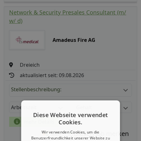
Network & Security Presales Consultant (m/
w/ d)
Amadeus Fire AG
Dreieich
aktualisiert seit: 09.08.2026
Stellenbeschreibung:
Arbeitszeit
Gehalt
Diese Webseite verwendet
mehr Details
Cookies.
Wir verwenden Cookies, um die
Teilen
Benutzerfreundlichkeit unserer Website zu