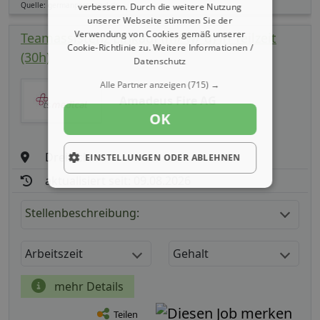
Quelle: germanpersonnel.de
verbessern. Durch die weitere Nutzung
unserer Webseite stimmen Sie der
Verwendung von Cookies gemäß unserer
Teamassistenz Einkauf (m/ w/ d) in Teilzeit
Cookie-Richtlinie zu.
Weitere Informationen /
(30h)
Datenschutz
Alle Partner anzeigen
(715) →
Amadeus Fire AG
OK
Dreieich
EINSTELLUNGEN ODER ABLEHNEN
aktualisiert seit: 09.08.2026
Stellenbeschreibung:
Arbeitszeit
Gehalt
mehr Details
Teilen