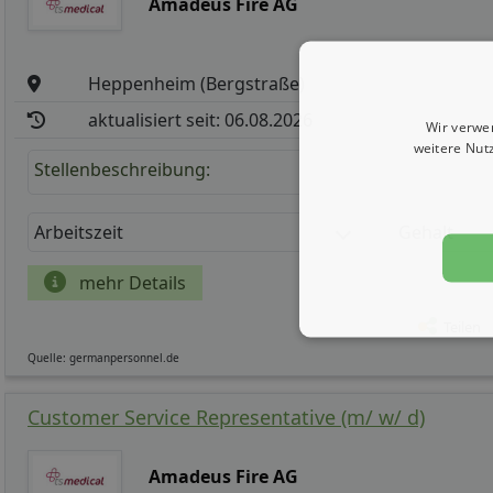
Amadeus Fire AG
Heppenheim (Bergstraße)
aktualisiert seit: 06.08.2026
Wir verwe
weitere Nut
Stellenbeschreibung:
Arbeitszeit
Gehalt
mehr Details
Teilen
Quelle: germanpersonnel.de
Customer Service Representative (m/ w/ d)
Amadeus Fire AG