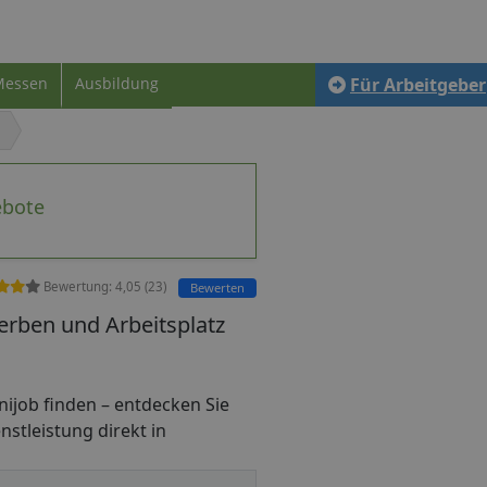
Messen
Ausbildung
Für Arbeitgeber
ebote
Bewertung:
4,05
(
23
)
Bewerten
erben und Arbeitsplatz
Minijob finden – entdecken Sie
nstleistung direkt in