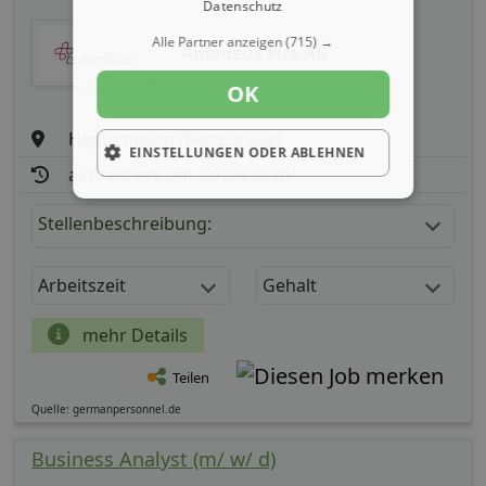
Datenschutz
Alle Partner anzeigen
(715) →
Amadeus Fire AG
OK
Heppenheim (Bergstraße)
EINSTELLUNGEN ODER ABLEHNEN
aktualisiert seit: 07.08.2026
Stellenbeschreibung:
Arbeitszeit
Gehalt
mehr Details
Teilen
Quelle: germanpersonnel.de
Business Analyst (m/ w/ d)