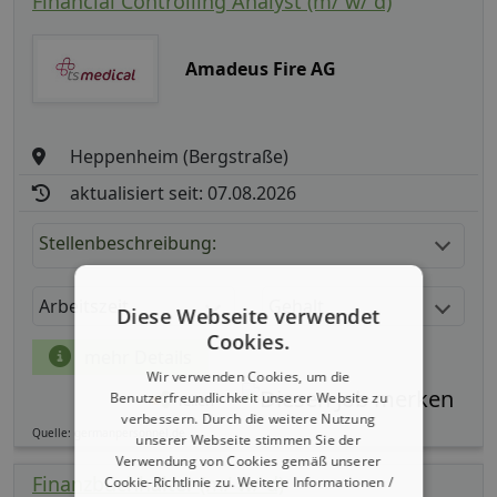
Financial Controlling Analyst (m/ w/ d)
Amadeus Fire AG
Heppenheim (Bergstraße)
aktualisiert seit: 07.08.2026
Stellenbeschreibung:
Arbeitszeit
Gehalt
Diese Webseite verwendet
Cookies.
mehr Details
Wir verwenden Cookies, um die
Benutzerfreundlichkeit unserer Website zu
Teilen
verbessern. Durch die weitere Nutzung
Quelle: germanpersonnel.de
unserer Webseite stimmen Sie der
Verwendung von Cookies gemäß unserer
Finanzbuchhalter (m/ w/ d)
Cookie-Richtlinie zu.
Weitere Informationen /