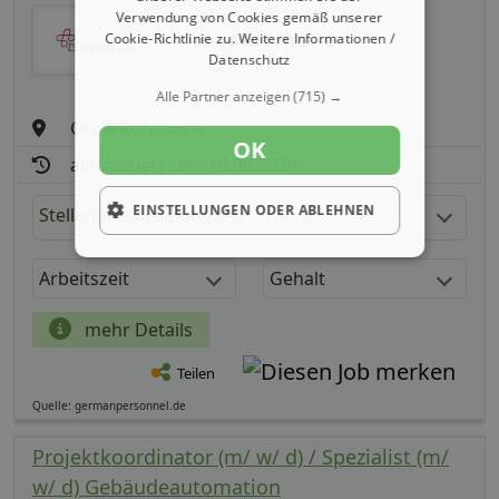
Verwendung von Cookies gemäß unserer
Amadeus Fire AG
Cookie-Richtlinie zu.
Weitere Informationen /
Datenschutz
Alle Partner anzeigen
(715) →
Groß-Rohrheim
OK
aktualisiert seit: 10.08.2026
EINSTELLUNGEN ODER ABLEHNEN
Stellenbeschreibung:
Arbeitszeit
Gehalt
mehr Details
Teilen
Quelle: germanpersonnel.de
Projektkoordinator (m/ w/ d) / Spezialist (m/
w/ d) Gebäudeautomation