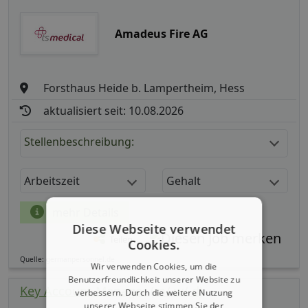
Amadeus Fire AG
Forsthaus Heide b. Lampertheim, Hess
aktualisiert seit: 10.08.2026
Stellenbeschreibung:
Arbeitszeit
Gehalt
mehr Details
Diese Webseite verwendet
Teilen
Cookies.
Quelle: germanpersonnel.de
Wir verwenden Cookies, um die
Benutzerfreundlichkeit unserer Website zu
Key Account Manager (m/ w/ d)
verbessern. Durch die weitere Nutzung
unserer Webseite stimmen Sie der