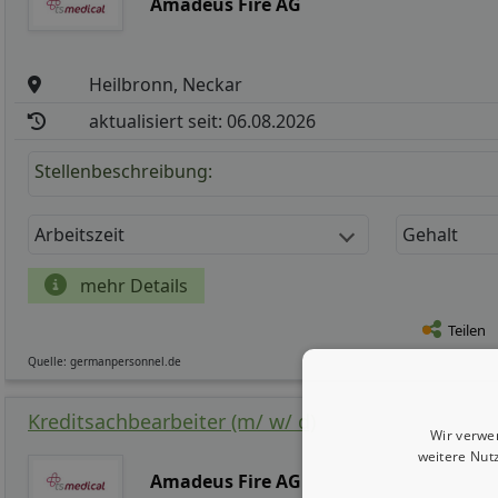
Amadeus Fire AG
Heilbronn, Neckar
aktualisiert seit: 06.08.2026
Stellenbeschreibung:
Arbeitszeit
Gehalt
mehr Details
Teilen
Quelle: germanpersonnel.de
Kreditsachbearbeiter (m/ w/ d)
Wir verwe
weitere Nut
Amadeus Fire AG