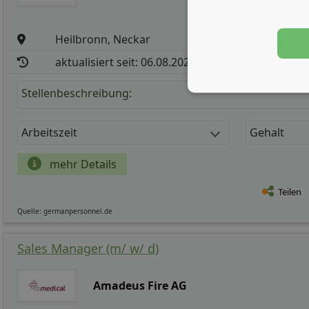
Heilbronn, Neckar
aktualisiert seit: 06.08.2026
Stellenbeschreibung:
Arbeitszeit
Gehalt
mehr Details
Teilen
Quelle: germanpersonnel.de
Sales Manager (m/ w/ d)
Amadeus Fire AG