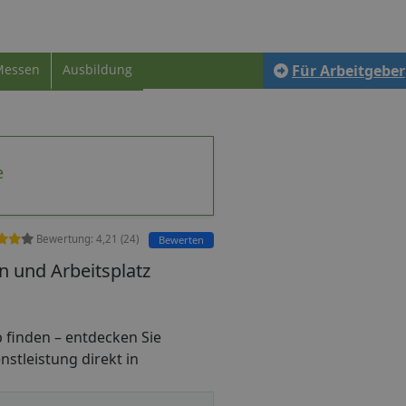
Messen
Ausbildung
Für Arbeitgeber
e
Bewertung:
4,21
(
24
)
Bewerten
n und Arbeitsplatz
ob finden – entdecken Sie
nstleistung direkt in