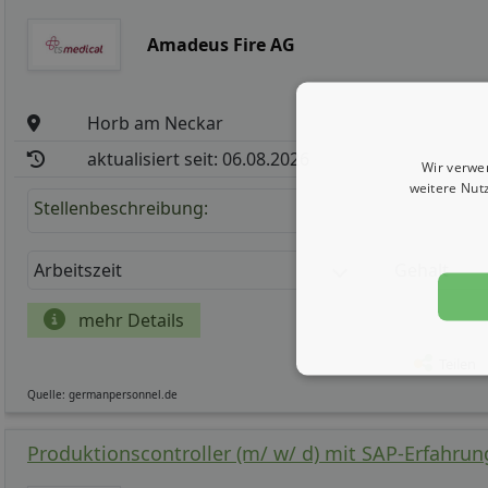
Amadeus Fire AG
Horb am Neckar
aktualisiert seit: 06.08.2026
Wir verwe
weitere Nut
Stellenbeschreibung:
Arbeitszeit
Gehalt
mehr Details
Teilen
Quelle: germanpersonnel.de
Produktionscontroller (m/ w/ d) mit SAP-Erfahrun