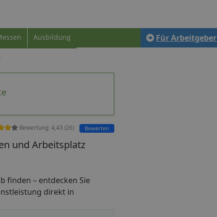
Messen
Ausbildung
Für Arbeitgeber
te
Bewertung:
4,43
(
26
)
Bewerten
en und Arbeitsplatz
job finden – entdecken Sie
nstleistung direkt in