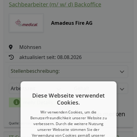
Sachbearbeiter (m/ w/ d) Backoffice
Amadeus Fire AG
Möhnsen
aktualisiert seit: 08.08.2026
Stellenbeschreibung:
Arbeitszeit
Gehalt
Diese Webseite verwendet
Cookies.
mehr Details
Wir verwenden Cookies, um die
Teilen
Benutzerfreundlichkeit unserer Website zu
verbessern. Durch die weitere Nutzung
Quelle: germanpersonnel.de
unserer Webseite stimmen Sie der
Verwendung von Cookies gemäß unserer