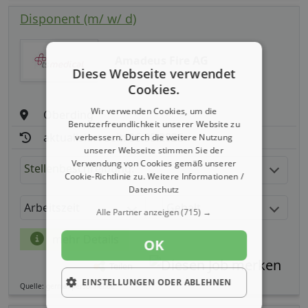
Disponent (m/ w/ d)
Amadeus Fire AG
Diese Webseite verwendet
Cookies.
Wir verwenden Cookies, um die
Oberding
Benutzerfreundlichkeit unserer Website zu
aktualisiert seit: 06.08.2026
verbessern. Durch die weitere Nutzung
unserer Webseite stimmen Sie der
Verwendung von Cookies gemäß unserer
Stellenbeschreibung:
Cookie-Richtlinie zu.
Weitere Informationen /
Datenschutz
Arbeitszeit
Gehalt
Alle Partner anzeigen
(715) →
mehr Details
OK
Teilen
EINSTELLUNGEN ODER ABLEHNEN
Quelle: germanpersonnel.de