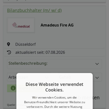
Bilanzbuchhalter (m/ w/ d)
Amadeus Fire AG
Düsseldorf
aktualisiert seit: 07.08.2026
Stellenbeschreibung:
Arbeitszeit
Gehalt
Diese Webseite verwendet
mehr Details
Cookies.
Wir verwenden Cookies, um die
Teilen
Benutzerfreundlichkeit unserer Website zu
Quelle: germanpersonnel.de
verbessern. Durch die weitere Nutzung