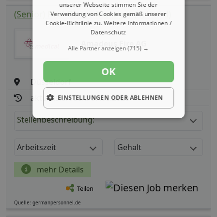
unserer Webseite stimmen Sie der
(Senior) Real Estate Manager (m/ w/ d)
Verwendung von Cookies gemäß unserer
Cookie-Richtlinie zu.
Weitere Informationen /
Datenschutz
Amadeus Fire AG
Alle Partner anzeigen
(715) →
OK
Düsseldorf
aktualisiert seit: 07.08.2026
EINSTELLUNGEN ODER ABLEHNEN
Stellenbeschreibung:
Arbeitszeit
Gehalt
mehr Details
Teilen
Quelle: germanpersonnel.de