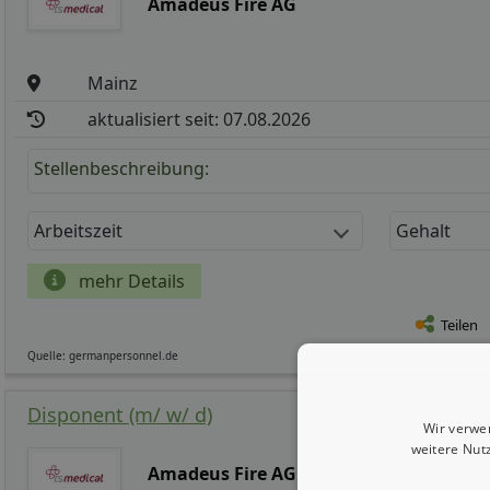
Amadeus Fire AG
Mainz
aktualisiert seit: 07.08.2026
Stellenbeschreibung:
Arbeitszeit
Gehalt
mehr Details
Teilen
Quelle: germanpersonnel.de
Disponent (m/ w/ d)
Wir verwe
weitere Nut
Amadeus Fire AG