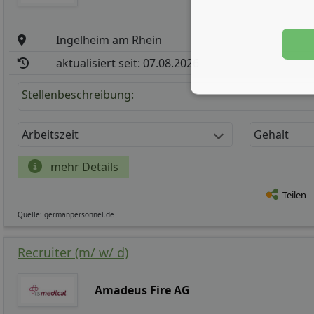
Ingelheim am Rhein
aktualisiert seit: 07.08.2026
Stellenbeschreibung:
Arbeitszeit
Gehalt
mehr Details
Teilen
Quelle: germanpersonnel.de
Recruiter (m/ w/ d)
Amadeus Fire AG