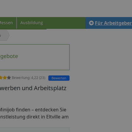
Messen
Ausbildung
Für Arbeitgeber
n
ngebote
Bewertung:
4,22
(
23
)
Bewerten
bewerben und Arbeitsplatz
s Minijob finden – entdecken Sie
stleistung direkt in Eltville am