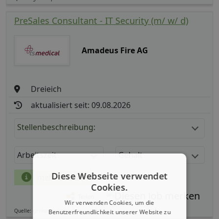
PreSales Consultant - IT Security (m/ w/ d)
Amadeus Fire AG
Dreieich
aktualisiert seit: 09.08.2026
Stellenbeschreibung:
Arbeitszeit
Gehalt
Diese Webseite verwendet
mehr Details
Cookies.
Teilen
Wir verwenden Cookies, um die
Quelle: germanpersonnel.de
Benutzerfreundlichkeit unserer Website zu