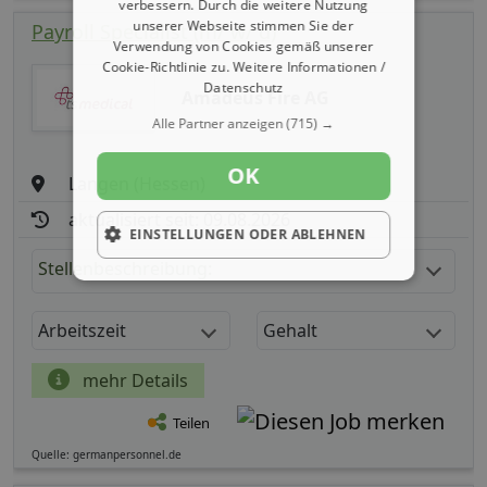
verbessern. Durch die weitere Nutzung
unserer Webseite stimmen Sie der
Payroll Specialist (m/ w/ d)
Verwendung von Cookies gemäß unserer
Cookie-Richtlinie zu.
Weitere Informationen /
Datenschutz
Amadeus Fire AG
Alle Partner anzeigen
(715) →
OK
Langen (Hessen)
aktualisiert seit: 09.08.2026
EINSTELLUNGEN ODER ABLEHNEN
Stellenbeschreibung:
Arbeitszeit
Gehalt
mehr Details
Teilen
Quelle: germanpersonnel.de