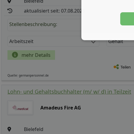
Bielefeld
aktualisiert seit: 07.08.2026
Stellenbeschreibung:
Arbeitszeit
Gehalt
mehr Details
Teilen
Quelle: germanpersonnel.de
Lohn- und Gehaltsbuchhalter (m/ w/ d) in Teilzeit
Amadeus Fire AG
Bielefeld