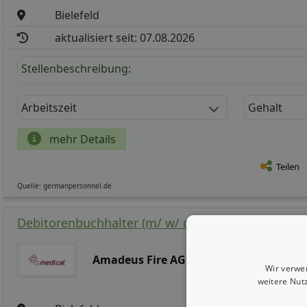
Bielefeld
aktualisiert seit: 07.08.2026
Stellenbeschreibung:
Arbeitszeit
Gehalt
mehr Details
Teilen
Quelle: germanpersonnel.de
Debitorenbuchhalter (m/ w/ d)
Amadeus Fire AG
Wir verwe
weitere Nut