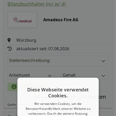
Bilanzbuchhalter (m/ w/ d)
Amadeus Fire AG
Würzburg
aktualisiert seit: 07.08.2026
Stellenbeschreibung:
Arbeitszeit
Gehalt
mehr Details
Diese Webseite verwendet
Cookies.
Teilen
Wir verwenden Cookies, um die
Quelle: germanpersonnel.de
Benutzerfreundlichkeit unserer Website zu
verbessern. Durch die weitere Nutzung