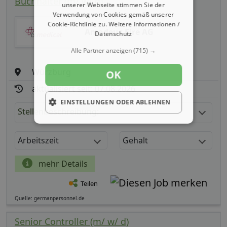
Buchhalter (m/ w/ d)
unserer Webseite stimmen Sie der
Verwendung von Cookies gemäß unserer
Cookie-Richtlinie zu.
Weitere Informationen /
Amadeus Fire AG
Datenschutz
Alle Partner anzeigen
(715) →
Würzburg
OK
aktualisiert seit: 07.08.2026
EINSTELLUNGEN ODER ABLEHNEN
Stellenbeschreibung:
Arbeitszeit
Gehalt
mehr Details
Teilen
Quelle: germanpersonnel.de
Senior Controller (m/ w/ d)