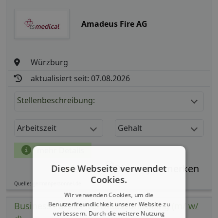
Amadeus Fire AG
Würzburg
aktualisiert seit: 07.08.2026
Stellenbeschreibung:
Arbeitszeit
Gehalt
mehr Details
Diese Webseite verwendet
Teilen
Cookies.
Quelle: germanpersonnel.de
Wir verwenden Cookies, um die
Business Partner Vertriebscontrolling (m/ w/
Benutzerfreundlichkeit unserer Website zu
verbessern. Durch die weitere Nutzung