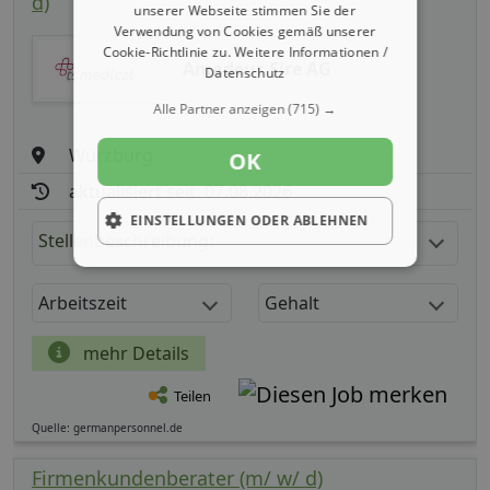
d)
unserer Webseite stimmen Sie der
Verwendung von Cookies gemäß unserer
Cookie-Richtlinie zu.
Weitere Informationen /
Amadeus Fire AG
Datenschutz
Alle Partner anzeigen
(715) →
Würzburg
OK
aktualisiert seit: 07.08.2026
EINSTELLUNGEN ODER ABLEHNEN
Stellenbeschreibung:
Arbeitszeit
Gehalt
mehr Details
Teilen
Quelle: germanpersonnel.de
Firmenkundenberater (m/ w/ d)