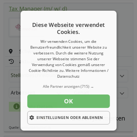
Tax Manager (m/ w/ d)
Diese Webseite verwendet
Amadeus Fire AG
Cookies.
Wir verwenden Cookies, um die
Benutzerfreundlichkeit unserer Website zu
Schweinfurt
verbessern. Durch die weitere Nutzung
unserer Webseite stimmen Sie der
aktualisiert seit: 10.08.2026
Verwendung von Cookies gemäß unserer
Cookie-Richtlinie zu.
Weitere Informationen /
Stellenbeschreibung:
Datenschutz
Alle Partner anzeigen
(715) →
Arbeitszeit
Gehalt
OK
mehr Details
EINSTELLUNGEN ODER ABLEHNEN
Teilen
Quelle: germanpersonnel.de