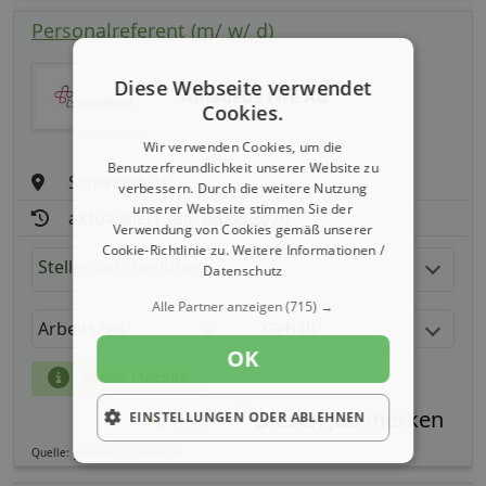
Personalreferent (m/ w/ d)
Diese Webseite verwendet
Amadeus Fire AG
Cookies.
Wir verwenden Cookies, um die
Benutzerfreundlichkeit unserer Website zu
Schweinfurt
verbessern. Durch die weitere Nutzung
unserer Webseite stimmen Sie der
aktualisiert seit: 08.08.2026
Verwendung von Cookies gemäß unserer
Cookie-Richtlinie zu.
Weitere Informationen /
Stellenbeschreibung:
Datenschutz
Alle Partner anzeigen
(715) →
Arbeitszeit
Gehalt
OK
mehr Details
EINSTELLUNGEN ODER ABLEHNEN
Teilen
Quelle: germanpersonnel.de