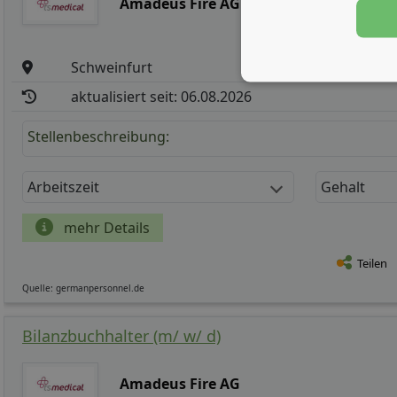
Amadeus Fire AG
Schweinfurt
aktualisiert seit: 06.08.2026
Stellenbeschreibung:
Arbeitszeit
Gehalt
mehr Details
Teilen
Quelle: germanpersonnel.de
Bilanzbuchhalter (m/ w/ d)
Amadeus Fire AG