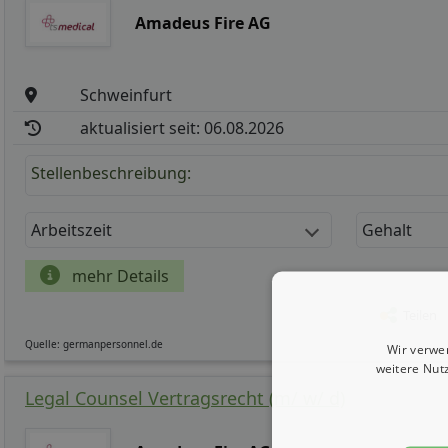
Amadeus Fire AG
Schweinfurt
aktualisiert seit: 06.08.2026
Stellenbeschreibung:
Arbeitszeit
Gehalt
mehr Details
Teilen
Quelle: germanpersonnel.de
Wir verwe
weitere Nut
Legal Counsel Vertragsrecht (m/ w/ d)