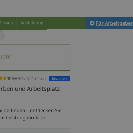
Messen
Ausbildung
Für Arbeitgeber
ebote
Bewertung:
4,24
(
25
)
Bewerten
erben und Arbeitsplatz
inijob finden – entdecken Sie
nstleistung direkt in